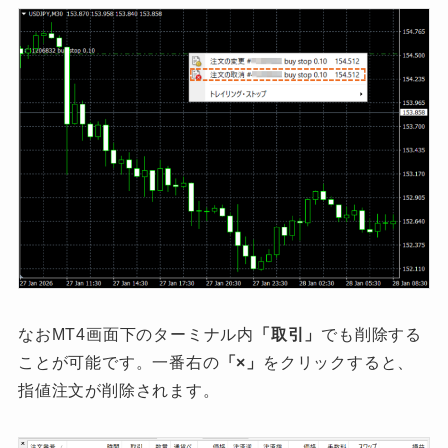
なおMT4画面下のターミナル内
「取引」
でも削除する
ことが可能です。一番右の
「×」
をクリックすると、
指値注文が削除されます。