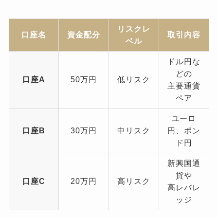
リスクレ
口座名
資金配分
取引内容
ベル
ドル円な
どの
口座A
50万円
低リスク
主要通貨
ペア
ユーロ
口座B
30万円
中リスク
円、ポン
ド円
新興国通
貨や
口座C
20万円
高リスク
高レバレ
ッジ