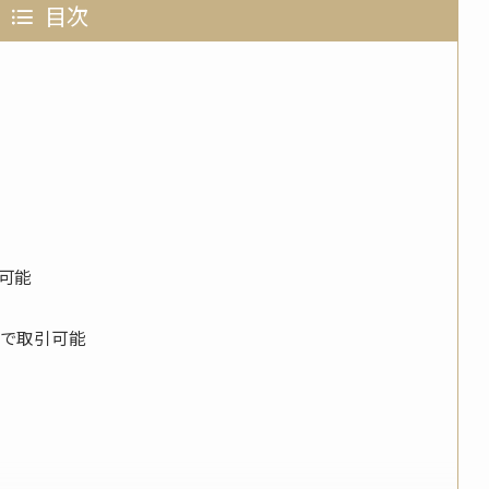
目次
引可能
ーで取引可能